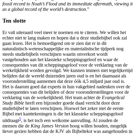
fossil record to Noah’s Flood and its immediate aftermath, viewing it
as a global record of the world’s destruction
.”
Ten slotte
Er valt uiteraard veel meer te noemen en te citeren. We willen het
echter niet te lang maken en hopen dat u deze studiebijbel ook zal
gaan lezen. Het is bemoedigend om te zien dat er in dit
naturalistisch-wetenschappelijke en materialistische tijdperk nog
steeds studiebijbels verschijnen waarin onverkort wordt
vastgehouden aan het klassieke scheppingsgeloof en waar de
consequenties van dit scheppingsgeloof voor de verklaring van de
werkelijkheid worden gevolgd. We kunnen immers niet tegelijkertijd
belijden dat de wereld duizenden jaren oud is en het daarnaast als
vooronderstelling aannemen dat deze óók 4,5 miljard jaar oud is.
Het is daarom goed dat experts in hun vakgebied nadenken over de
consequenties van dit belijden of deze vooronderstellingen voor de
verklaring van de werkelijkheid. Het team achter de
Evangelical
Study Bible
heeft een bijzonder goede daad verricht door deze
studiebijbel te laten verschijnen. Hoewel het zeker niet de eerste
Bijbel met kanttekeningen is die het klassieke scheppingsgeloof
5
uitdraagt
, is het toch een welkome aanvulling. Al zouden de
mensen die de
King James Version
hoog willen houden, mogelijk
liever gezien hebben dat de KJV als Bijbeltekst was aangehouden in