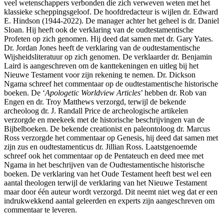
veel wetenschappers verbonden die zich verweven weten met het
klassieke scheppingsgeloof. De hoofdredacteur is wijlen dr. Edward
E. Hindson (1944-2022). De manager achter het geheel is dr. Daniel
Sloan. Hij heeft ook de verklaring van de oudtestamentische
Profeten op zich genomen. Hij deed dat samen met dr. Gary Yates.
Dr. Jordan Jones heeft de verklaring van de oudtestamentische
Wijsheidsliteratuur op zich genomen. De verklaarder dr. Benjamin
Laird is aangeschreven om de kanttekeningen en uitleg bij het
Nieuwe Testament voor zijn rekening te nemen. Dr. Dickson
Ngama schreef het commentaar op de oudtestamentische historische
boeken. De ‘
Apologetic Worldview Articles
’ hebben dr. Rob van
Engen en dr. Troy Matthews verzorgd, terwijl de bekende
archeoloog dr. J. Randall Price de archeologische artikelen
verzorgde en meekeek met de historische beschrijvingen van de
Bijbelboeken. De bekende creationist en paleontoloog dr. Marcus
Ross verzorgde het commentaar op Genesis, hij deed dat samen met
zijn zus en oudtestamenticus dr. Jillian Ross. Laatstgenoemde
schreef ook het commentaar op de Pentateuch en deed mee met
Ngama in het beschrijven van de Oudtestamentische historische
boeken. De verklaring van het Oude Testament heeft best wel een
aantal theologen terwijl de verklaring van het Nieuwe Testament
maar door één auteur wordt verzorgd. Dit neemt niet weg dat er een
indrukwekkend aantal geleerden en experts zijn aangeschreven om
commentaar te leveren.