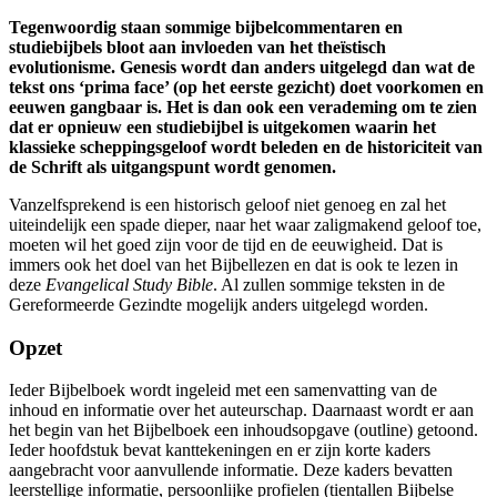
Tegenwoordig staan sommige bijbelcommentaren en
studiebijbels bloot aan invloeden van het theïstisch
evolutionisme. Genesis wordt dan anders uitgelegd dan wat de
tekst ons ‘prima face’ (op het eerste gezicht) doet voorkomen en
eeuwen gangbaar is. Het is dan ook een verademing om te zien
dat er opnieuw een studiebijbel is uitgekomen waarin het
klassieke scheppingsgeloof wordt beleden en de historiciteit van
de Schrift als uitgangspunt wordt genomen.
Vanzelfsprekend is een historisch geloof niet genoeg en zal het
uiteindelijk een spade dieper, naar het waar zaligmakend geloof toe,
moeten wil het goed zijn voor de tijd en de eeuwigheid. Dat is
immers ook het doel van het Bijbellezen en dat is ook te lezen in
deze
Evangelical Study Bible
. Al zullen sommige teksten in de
Gereformeerde Gezindte mogelijk anders uitgelegd worden.
Opzet
Ieder Bijbelboek wordt ingeleid met een samenvatting van de
inhoud en informatie over het auteurschap. Daarnaast wordt er aan
het begin van het Bijbelboek een inhoudsopgave (outline) getoond.
Ieder hoofdstuk bevat kanttekeningen en er zijn korte kaders
aangebracht voor aanvullende informatie. Deze kaders bevatten
leerstellige informatie, persoonlijke profielen (tientallen Bijbelse