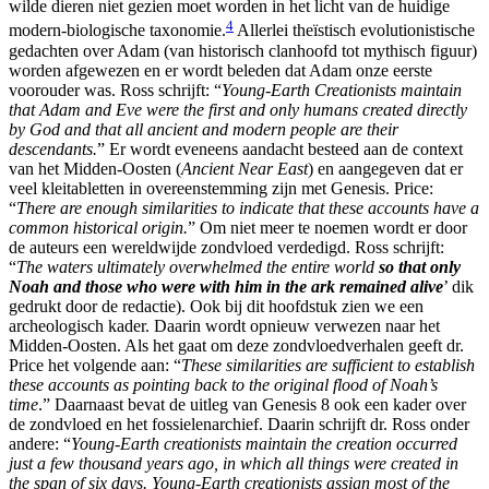
wilde dieren niet gezien moet worden in het licht van de huidige
4
modern-biologische taxonomie.
Allerlei theïstisch evolutionistische
gedachten over Adam (van historisch clanhoofd tot mythisch figuur)
worden afgewezen en er wordt beleden dat Adam onze eerste
voorouder was. Ross schrijft: “
Young-Earth Creationists maintain
that Adam and Eve were the first and only humans created directly
by God and that all ancient and modern people are their
descendants.
” Er wordt eveneens aandacht besteed aan de context
van het Midden-Oosten (
Ancient Near East
) en aangegeven dat er
veel kleitabletten in overeenstemming zijn met Genesis. Price:
“
There are enough similarities to indicate that these accounts have a
common historical origin.
” Om niet meer te noemen wordt er door
de auteurs een wereldwijde zondvloed verdedigd. Ross schrijft:
“
The waters ultimately overwhelmed the entire world
so that only
Noah and those who were with him in the ark remained alive
’ dik
gedrukt door de redactie). Ook bij dit hoofdstuk zien we een
archeologisch kader. Daarin wordt opnieuw verwezen naar het
Midden-Oosten. Als het gaat om deze zondvloedverhalen geeft dr.
Price het volgende aan: “
These similarities are sufficient to establish
these accounts as pointing back to the original flood of Noah’s
time
.” Daarnaast bevat de uitleg van Genesis 8 ook een kader over
de zondvloed en het fossielenarchief. Daarin schrijft dr. Ross onder
andere: “
Young-Earth creationists maintain the creation occurred
just a few thousand years ago, in which all things were created in
the span of six days. Young-Earth creationists assign most of the