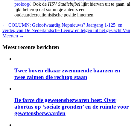
proloog/
. Ook de
HSV Studiebijbel
lijkt hiervan uit te gaan, al
lijkt het erop dat sommige auteurs een
oudeaardecreationistische positie innemen.
←
COLUMN: Geloofwaardig Nepnieuws?
Jaargang 1-125, en
verder, van De Nederlandsche Leeuw en telgen uit het geslacht Van
Meerten
→
Meest recente berichten
Twee boven elkaar zwemmende baarzen en
twee zalmen die rechtop staan
De farce die gewetensbezwaren heet: Over
abortus op ‘sociale gronden’ en de ruimte voor
gewetensbezwaarden