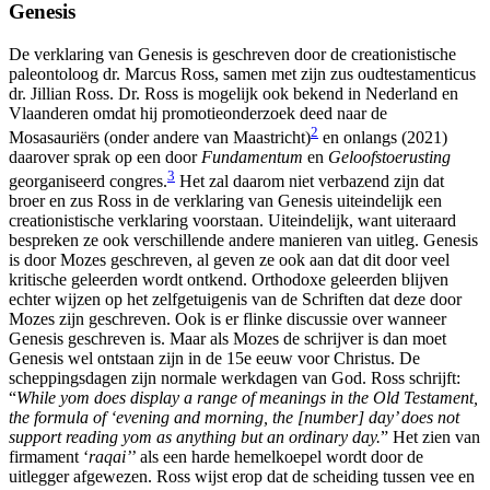
Genesis
De verklaring van Genesis is geschreven door de creationistische
paleontoloog dr. Marcus Ross, samen met zijn zus oudtestamenticus
dr. Jillian Ross. Dr. Ross is mogelijk ook bekend in Nederland en
Vlaanderen omdat hij promotieonderzoek deed naar de
2
Mosasauriërs (onder andere van Maastricht)
en onlangs (2021)
daarover sprak op een door
Fundamentum
en
Geloofstoerusting
3
georganiseerd congres.
Het zal daarom niet verbazend zijn dat
broer en zus Ross in de verklaring van Genesis uiteindelijk een
creationistische verklaring voorstaan. Uiteindelijk, want uiteraard
bespreken ze ook verschillende andere manieren van uitleg. Genesis
is door Mozes geschreven, al geven ze ook aan dat dit door veel
kritische geleerden wordt ontkend. Orthodoxe geleerden blijven
echter wijzen op het zelfgetuigenis van de Schriften dat deze door
Mozes zijn geschreven. Ook is er flinke discussie over wanneer
Genesis geschreven is. Maar als Mozes de schrijver is dan moet
Genesis wel ontstaan zijn in de 15e eeuw voor Christus. De
scheppingsdagen zijn normale werkdagen van God. Ross schrijft:
“
While yom does display a range of meanings in the Old Testament,
the formula of ‘evening and morning, the [number] day’ does not
support reading yom as anything but an ordinary day.
” Het zien van
firmament ‘
raqai’
’ als een harde hemelkoepel wordt door de
uitlegger afgewezen. Ross wijst erop dat de scheiding tussen vee en