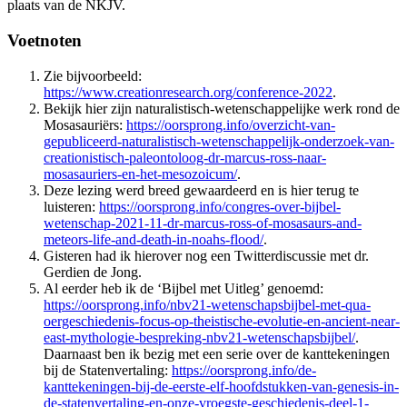
plaats van de NKJV.
Voetnoten
Zie bijvoorbeeld:
https://www.creationresearch.org/conference-2022
.
Bekijk hier zijn naturalistisch-wetenschappelijke werk rond de
Mosasauriërs:
https://oorsprong.info/overzicht-van-
gepubliceerd-naturalistisch-wetenschappelijk-onderzoek-van-
creationistisch-paleontoloog-dr-marcus-ross-naar-
mosasauriers-en-het-mesozoicum/
.
Deze lezing werd breed gewaardeerd en is hier terug te
luisteren:
https://oorsprong.info/congres-over-bijbel-
wetenschap-2021-11-dr-marcus-ross-of-mosasaurs-and-
meteors-life-and-death-in-noahs-flood/
.
Gisteren had ik hierover nog een Twitterdiscussie met dr.
Gerdien de Jong.
Al eerder heb ik de ‘Bijbel met Uitleg’ genoemd:
https://oorsprong.info/nbv21-wetenschapsbijbel-met-qua-
oergeschiedenis-focus-op-theistische-evolutie-en-ancient-near-
east-mythologie-bespreking-nbv21-wetenschapsbijbel/
.
Daarnaast ben ik bezig met een serie over de kanttekeningen
bij de Statenvertaling:
https://oorsprong.info/de-
kanttekeningen-bij-de-eerste-elf-hoofdstukken-van-genesis-in-
de-statenvertaling-en-onze-vroegste-geschiedenis-deel-1-