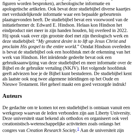
figuren worden besproken), archeologische informatie en
apologetische artikelen. Ook bevat deze studiebijbel diverse kaartjes
met verduidelijkende informatie waar een bepaalde gebeurtenis
plaatsgevonden heeft. De studiebijbel bevat een voorwoord van de
initiatiefnemer dr. Edward E. Hindson. Helaas kon Hindson het
eindproduct niet meer in zijn handen houden, hij overleed in 2022.
Hij sprak vaak over zijn grootste doel met zijn theologisch werk en
deze studiebijbel: “
My greatest desire is to lift up Jesus Christ and
proclaim His gospel to the entire world.
” Omdat Hindson overleden
is bevat de studiebijbel ook een hoofdstuk met de erkenning van het
werk van Hindson. Het inleidende gedeelte bevat ook een
gebruiksaanwijzing van deze studiebijbel en meer informatie over de
Bijbel en de gebruikte vertaling (NKJV). Het volgende hoofdstuk
geeft adviezen hoe je de Bijbel kunt bestuderen. De studiebijbel kent
als laatste ook nog twee algemene inleidingen op het Oude en
Nieuwe Testament. Het geheel maakt een goed verzorgde indruk!
Auteurs
De gedachte om te komen tot een studiebijbel is ontstaan vanuit een
werkgroep waarvan de leden verbonden zijn aan Liberty University.
Deze universiteit staat bekend als orthodox en organiseert ook veel
creationistisch-wetenschappelijke activiteiten zoals onlangs het
1
congres van
Creation Research Society
.
Aan de universiteit zijn