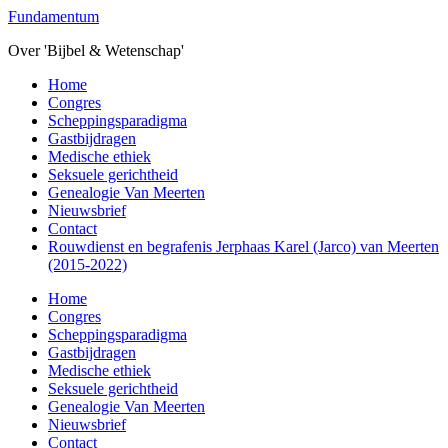
Overslaan
Fundamentum
naar
Over 'Bijbel & Wetenschap'
de
hoofd
Toggle
Home
inhoud
mobiel
Congres
menu
Scheppingsparadigma
Gastbijdragen
Medische ethiek
Seksuele gerichtheid
Genealogie Van Meerten
Nieuwsbrief
Contact
Rouwdienst en begrafenis Jerphaas Karel (Jarco) van Meerten
(2015-2022)
Home
Congres
Scheppingsparadigma
Gastbijdragen
Medische ethiek
Seksuele gerichtheid
Genealogie Van Meerten
Nieuwsbrief
Contact