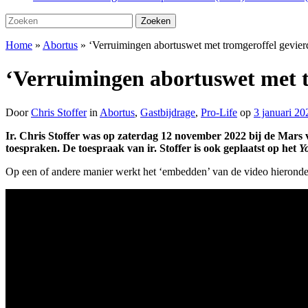
Zoeken
Zoeken
naar:
Home
»
Abortus
»
‘Verruimingen abortuswet met tromgeroffel gevierd’
‘Verruimingen abortuswet met tr
Door
Chris Stoffer
in
Abortus
,
Gastbijdrage
,
Pro-Life
op
3 januari 20
Ir. Chris Stoffer was op zaterdag 12 november 2022 bij de Mars 
toespraken. De toespraak van ir. Stoffer is ook geplaatst op het
Y
Op een of andere manier werkt het ‘embedden’ van de video hieronde