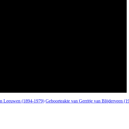
van Leeuwen (1894-1979)
Geboorteakte van Gerritje van Blijderveen (