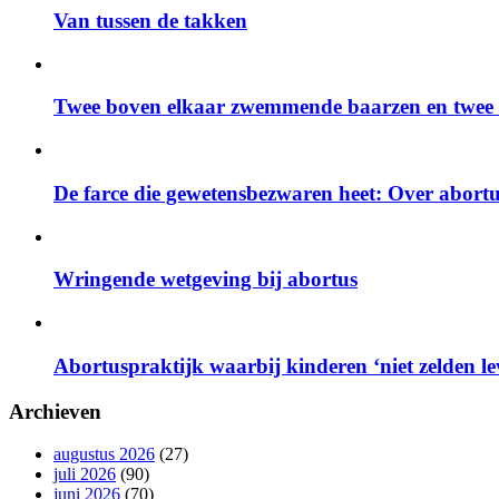
Van tussen de takken
Twee boven elkaar zwemmende baarzen en twee z
De farce die gewetensbezwaren heet: Over abort
Wringende wetgeving bij abortus
Abortuspraktijk waarbij kinderen ‘niet zelden 
Archieven
augustus 2026
(27)
juli 2026
(90)
juni 2026
(70)