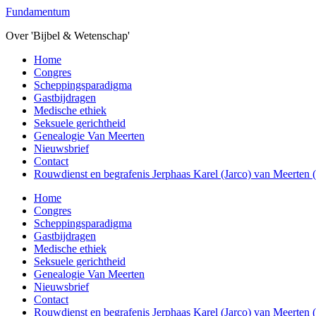
Overslaan
Fundamentum
naar
Over 'Bijbel & Wetenschap'
de
hoofd
Toggle
Home
inhoud
mobiel
Congres
menu
Scheppingsparadigma
Gastbijdragen
Medische ethiek
Seksuele gerichtheid
Genealogie Van Meerten
Nieuwsbrief
Contact
Rouwdienst en begrafenis Jerphaas Karel (Jarco) van Meerten
Home
Congres
Scheppingsparadigma
Gastbijdragen
Medische ethiek
Seksuele gerichtheid
Genealogie Van Meerten
Nieuwsbrief
Contact
Rouwdienst en begrafenis Jerphaas Karel (Jarco) van Meerten