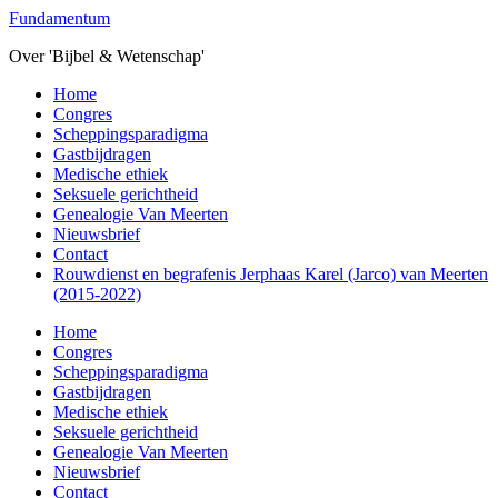
Overslaan
Fundamentum
naar
Over 'Bijbel & Wetenschap'
de
hoofd
Toggle
Home
inhoud
mobiel
Congres
menu
Scheppingsparadigma
Gastbijdragen
Medische ethiek
Seksuele gerichtheid
Genealogie Van Meerten
Nieuwsbrief
Contact
Rouwdienst en begrafenis Jerphaas Karel (Jarco) van Meerten
(2015-2022)
Home
Congres
Scheppingsparadigma
Gastbijdragen
Medische ethiek
Seksuele gerichtheid
Genealogie Van Meerten
Nieuwsbrief
Contact