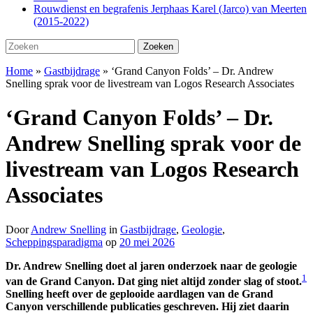
Rouwdienst en begrafenis Jerphaas Karel (Jarco) van Meerten
(2015-2022)
Zoeken
Zoeken
naar:
Home
»
Gastbijdrage
»
‘Grand Canyon Folds’ – Dr. Andrew
Snelling sprak voor de livestream van Logos Research Associates
‘Grand Canyon Folds’ – Dr.
Andrew Snelling sprak voor de
livestream van Logos Research
Associates
Door
Andrew Snelling
in
Gastbijdrage
,
Geologie
,
Scheppingsparadigma
op
20 mei 2026
Dr. Andrew Snelling doet al jaren onderzoek naar de geologie
1
van de Grand Canyon. Dat ging niet altijd zonder slag of stoot.
Snelling heeft over de geplooide aardlagen van de Grand
Canyon verschillende publicaties geschreven. Hij ziet daarin