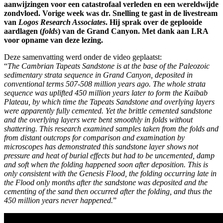
aanwijzingen voor een catastrofaal verleden en een wereldwijde
zondvloed. Vorige week was dr. Snelling te gast in de livestream
van
Logos Research Associates
. Hij sprak over de geplooide
aardlagen (
folds
) van de Grand Canyon. Met dank aan LRA
voor opname van deze lezing.
Deze samenvatting werd onder de video geplaatst:
“
The Cambrian Tapeats Sandstone is at the base of the Paleozoic
sedimentary strata sequence in Grand Canyon, deposited in
conventional terms 507-508 million years ago. The whole strata
sequence was uplifted 450 million years later to form the Kaibab
Plateau, by which time the Tapeats Sandstone and overlying layers
were apparently fully cemented. Yet the brittle cemented sandstone
and the overlying layers were bent smoothly in folds without
shattering. This research examined samples taken from the folds and
from distant outcrops for comparison and examination by
microscopes has demonstrated this sandstone layer shows not
pressure and heat of burial effects but had to be uncemented, damp
and soft when the folding happened soon after deposition. This is
only consistent with the Genesis Flood, the folding occurring late in
the Flood only months after the sandstone was deposited and the
cementing of the sand then occurred after the folding, and thus the
450 million years never happened.
”