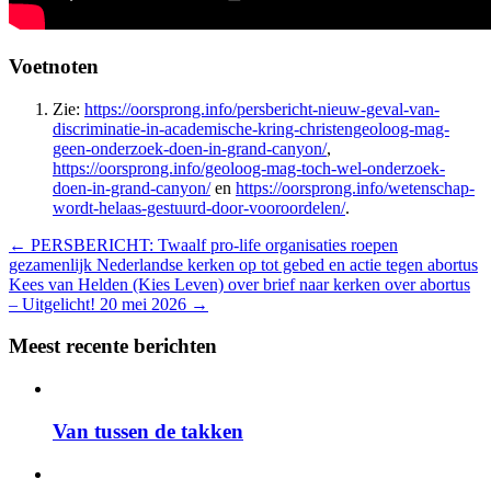
Voetnoten
Zie:
https://oorsprong.info/persbericht-nieuw-geval-van-
discriminatie-in-academische-kring-christengeoloog-mag-
geen-onderzoek-doen-in-grand-canyon/
,
https://oorsprong.info/geoloog-mag-toch-wel-onderzoek-
doen-in-grand-canyon/
en
https://oorsprong.info/wetenschap-
wordt-helaas-gestuurd-door-vooroordelen/
.
←
PERSBERICHT: Twaalf pro-life organisaties roepen
gezamenlijk Nederlandse kerken op tot gebed en actie tegen abortus
Kees van Helden (Kies Leven) over brief naar kerken over abortus
– Uitgelicht! 20 mei 2026
→
Meest recente berichten
Van tussen de takken