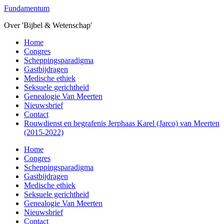
Overslaan
Fundamentum
naar
Over 'Bijbel & Wetenschap'
de
hoofd
Toggle
Home
inhoud
mobiel
Congres
menu
Scheppingsparadigma
Gastbijdragen
Medische ethiek
Seksuele gerichtheid
Genealogie Van Meerten
Nieuwsbrief
Contact
Rouwdienst en begrafenis Jerphaas Karel (Jarco) van Meerten
(2015-2022)
Home
Congres
Scheppingsparadigma
Gastbijdragen
Medische ethiek
Seksuele gerichtheid
Genealogie Van Meerten
Nieuwsbrief
Contact