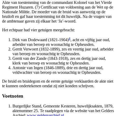
Akte van toestemming van de commandant Kolonel van het Vierde
Regiment Huzaren. (7) Certificaat van voldoening aan de Wet op de
Nationale Militie. De moeder van de bruid was aanwezig op de
bruiloft en gaf haar toestemming tot dit huwelijk. Na de vragen van
de ambtenaar gaven zij elkaar het ‘Ja’-woord.
Het echtpaar had vier getuigen meegebracht:
4
Dirk van Dodewaard (1821-1904)
, acht en vijftig jaar oud,
arbeider van beroep en woonachtig te Opheusden.
Gerrit Verwoert (1832-1899), zes en veertig jaar oud, arbeider
van beroep en woonachtig te Opheusden.
Gerrit van der Zande (1843-1918), zes en dertig jaar oud,
klerk van beroep en woonachtig te Opheusden.
Antonie van Ingen (1846-1889), drie en dertig jaar oud,
veldwachter van beroep en woonachtig te Opheusden.
De bruid en bruidegom en de eerste getuige verklaarden de akte niet
te kunnen ondertekenen omdat zij niet konden schrijven.
Voetnoten
Burgerlijke Stand, Gemeente Kesteren, huwelijksakten, 1879,
aktenummer 25. Te raadplegen via de website van het Gelders
Archief:
www.geldersarchief.nl
.