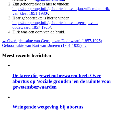
Zijn geboorteakte is hier te vinden:
https://oorsprong.info/geboorteakte-van-jan-willem-hendrik-
van-kleef-1851-1930/
.
Haar geboorteakte is hier te vinden:
https://oorsprong.info/geboorteakte-van-gerritje-van-
dodewaard-1857-1925/
.
Dirk was een oom van de bruid.
←
Overlijdensakte van Gerritje van Dodewaard (1857-1925)
Geboorteakte van Bart van IJmeren (1861-1935)
→
Meest recente berichten
De farce die gewetensbezwaren heet: Over
abortus op ‘sociale gronden’ en de ruimte voor
gewetensbezwaarden
Wringende wetgeving bij abortus