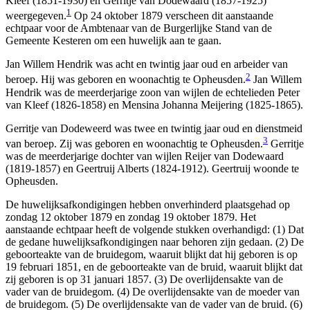
Kleef (1851-1930) en Gerritje van Dodewaard (1857-1925)
1
weergegeven.
Op 24 oktober 1879 verscheen dit aanstaande
echtpaar voor de Ambtenaar van de Burgerlijke Stand van de
Gemeente Kesteren om een huwelijk aan te gaan.
Jan Willem Hendrik was acht en twintig jaar oud en arbeider van
2
beroep. Hij was geboren en woonachtig te Opheusden.
Jan Willem
Hendrik was de meerderjarige zoon van wijlen de echtelieden Peter
van Kleef (1826-1858) en Mensina Johanna Meijering (1825-1865).
Gerritje van Dodeweerd was twee en twintig jaar oud en dienstmeid
3
van beroep. Zij was geboren en woonachtig te Opheusden.
Gerritje
was de meerderjarige dochter van wijlen Reijer van Dodewaard
(1819-1857) en Geertruij Alberts (1824-1912). Geertruij woonde te
Opheusden.
De huwelijksafkondigingen hebben onverhinderd plaatsgehad op
zondag 12 oktober 1879 en zondag 19 oktober 1879. Het
aanstaande echtpaar heeft de volgende stukken overhandigd: (1) Dat
de gedane huwelijksafkondigingen naar behoren zijn gedaan. (2) De
geboorteakte van de bruidegom, waaruit blijkt dat hij geboren is op
19 februari 1851, en de geboorteakte van de bruid, waaruit blijkt dat
zij geboren is op 31 januari 1857. (3) De overlijdensakte van de
vader van de bruidegom. (4) De overlijdensakte van de moeder van
de bruidegom. (5) De overlijdensakte van de vader van de bruid. (6)