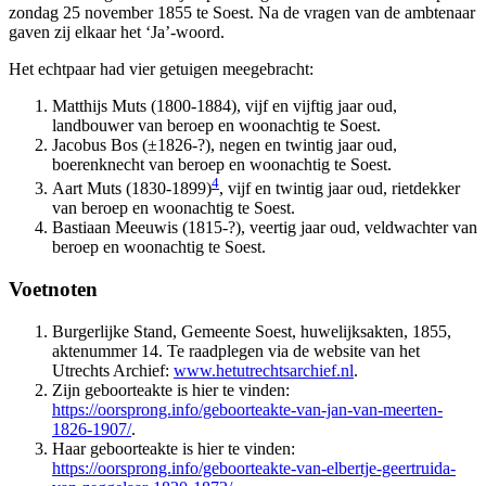
zondag 25 november 1855 te Soest. Na de vragen van de ambtenaar
gaven zij elkaar het ‘Ja’-woord.
Het echtpaar had vier getuigen meegebracht:
Matthijs Muts (1800-1884), vijf en vijftig jaar oud,
landbouwer van beroep en woonachtig te Soest.
Jacobus Bos (±1826-?), negen en twintig jaar oud,
boerenknecht van beroep en woonachtig te Soest.
4
Aart Muts (1830-1899)
, vijf en twintig jaar oud, rietdekker
van beroep en woonachtig te Soest.
Bastiaan Meeuwis (1815-?), veertig jaar oud, veldwachter van
beroep en woonachtig te Soest.
Voetnoten
Burgerlijke Stand, Gemeente Soest, huwelijksakten, 1855,
aktenummer 14. Te raadplegen via de website van het
Utrechts Archief:
www.hetutrechtsarchief.nl
.
Zijn geboorteakte is hier te vinden:
https://oorsprong.info/geboorteakte-van-jan-van-meerten-
1826-1907/
.
Haar geboorteakte is hier te vinden:
https://oorsprong.info/geboorteakte-van-elbertje-geertruida-