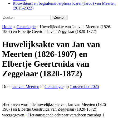
Rouwdienst en begrafenis Jerphaas Karel (Jarco) van Meerten
(2015-2022)
Zoeken
Zoeken
naar:
Home
»
Genealogie
»
Huwelijksakte van Jan van Meerten (1826-
1907) en Elbertje Geertruida van Zeggelaar (1820-1872)
Huwelijksakte van Jan van
Meerten (1826-1907) en
Elbertje Geertruida van
Zeggelaar (1820-1872)
Door
Jan van Meerten
in
Genealogie
op
1 november 2025
Hierboven wordt de huwelijksakte van Jan van Meerten (1826-
1907) en Elbertje Geertruida van Zeggelaar (1820-1872)
1
weergegeven.
Het aanstaande echtpaar verscheen zaterdag 1