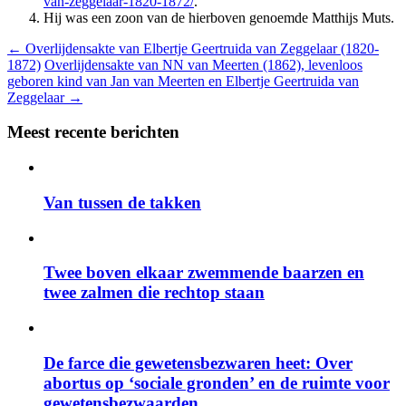
van-zeggelaar-1820-1872/
.
Hij was een zoon van de hierboven genoemde Matthijs Muts.
←
Overlijdensakte van Elbertje Geertruida van Zeggelaar (1820-
1872)
Overlijdensakte van NN van Meerten (1862), levenloos
geboren kind van Jan van Meerten en Elbertje Geertruida van
Zeggelaar
→
Meest recente berichten
Van tussen de takken
Twee boven elkaar zwemmende baarzen en
twee zalmen die rechtop staan
De farce die gewetensbezwaren heet: Over
abortus op ‘sociale gronden’ en de ruimte voor
gewetensbezwaarden