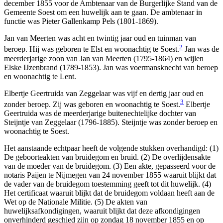
december 1855 voor de Ambtenaar van de Burgerlijke Stand van de
Gemeente Soest om een huwelijk aan te gaan. De ambtenaar in
functie was Pieter Gallenkamp Pels (1801-1869).
Jan van Meerten was acht en twintig jaar oud en tuinman van
2
beroep. Hij was geboren te Elst en woonachtig te Soest.
Jan was de
meerderjarige zoon van Jan van Meerten (1795-1864) en wijlen
Elske IJzenbrand (1789-1853). Jan was voermansknecht van beroep
en woonachtig te Lent.
Elbertje Geertruida van Zeggelaar was vijf en dertig jaar oud en
3
zonder beroep. Zij was geboren en woonachtig te Soest.
Elbertje
Geertruida was de meerderjarige buitenechtelijke dochter van
Steijntje van Zeggelaar (1796-1885). Steijntje was zonder beroep en
woonachtig te Soest.
Het aanstaande echtpaar heeft de volgende stukken overhandigd: (1)
De geboorteakten van bruidegom en bruid. (2) De overlijdensakte
van de moeder van de bruidegom. (3) Een akte, gepasseerd voor de
notaris Paijen te Nijmegen van 24 november 1855 waaruit blijkt dat
de vader van de bruidegom toestemming geeft tot dit huwelijk. (4)
Het certificaat waaruit blijkt dat de bruidegom voldaan heeft aan de
Wet op de Nationale Militie. (5) De akten van
huwelijksafkondigingen, waaruit blijkt dat deze afkondigingen
onverhinderd geschied zijn op zondag 18 november 1855 en op