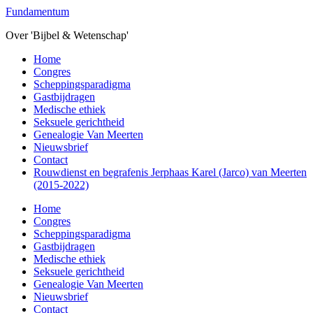
Overslaan
Fundamentum
naar
Over 'Bijbel & Wetenschap'
de
hoofd
Toggle
Home
inhoud
mobiel
Congres
menu
Scheppingsparadigma
Gastbijdragen
Medische ethiek
Seksuele gerichtheid
Genealogie Van Meerten
Nieuwsbrief
Contact
Rouwdienst en begrafenis Jerphaas Karel (Jarco) van Meerten
(2015-2022)
Home
Congres
Scheppingsparadigma
Gastbijdragen
Medische ethiek
Seksuele gerichtheid
Genealogie Van Meerten
Nieuwsbrief
Contact