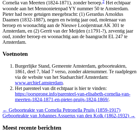
2
Cornelia van Meerten (1824-1871), zonder beroep.
Het echtpaar
woonde aan het Mennonietenpad YY nummer 50 te Amsterdam.
Pieter had twee getuigen meegebracht: (1) Gerardus Arnoldus
Daamen (1832-1887), negen en twintig jaar oud, molenaar van
beroep en woonachtig aan de Nieuwe Looijerstraat AK 301 te
Amsterdam, en (2) Gerrit van der Meijden (±1791-?), zeventig jaar
oud, zonder beroep en woonachtig aan de baangracht EL 247 te
Amsterdam.
Voetnoten
Burgerlijke Stand, Gemeente Amsterdam, geboorteakten,
1861, deel 7, blad 7 verso, zonder aktenummer. Te raadplegen
via de website van het Stadsarchief Amsterdam:
www.archief.amsterdam
.
Het parenteel van dit echtpaar is hier te vinden:
https://oorsprong.info/parenteel-van-elisabeth-cornelia-van-
meerten-1824-1871-en-pieter-pruijs-1824-1869/
.
←
Geboorteakte van Cornelia Petronella Pruijs (1859-1917)
Geboorteakte van Johannes Assuerus van den Kolk (1862-1932)
→
Meest recente berichten