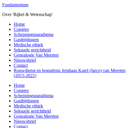
Overslaan
Fundamentum
naar
Over 'Bijbel & Wetenschap'
de
hoofd
Toggle
Home
inhoud
mobiel
Congres
menu
Scheppingsparadigma
Gastbijdragen
Medische ethiek
Seksuele gerichtheid
Genealogie Van Meerten
Nieuwsbrief
Contact
Rouwdienst en begrafenis Jerphaas Karel (Jarco) van Meerten
(2015-2022)
Home
Congres
Scheppingsparadigma
Gastbijdragen
Medische ethiek
Seksuele gerichtheid
Genealogie Van Meerten
Nieuwsbrief
Contact