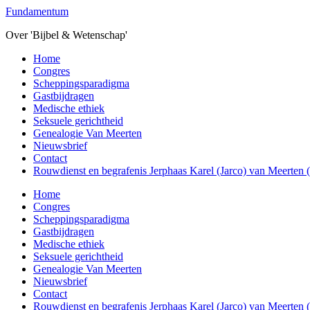
Overslaan
Fundamentum
naar
Over 'Bijbel & Wetenschap'
de
hoofd
Toggle
Home
inhoud
mobiel
Congres
menu
Scheppingsparadigma
Gastbijdragen
Medische ethiek
Seksuele gerichtheid
Genealogie Van Meerten
Nieuwsbrief
Contact
Rouwdienst en begrafenis Jerphaas Karel (Jarco) van Meerten
Home
Congres
Scheppingsparadigma
Gastbijdragen
Medische ethiek
Seksuele gerichtheid
Genealogie Van Meerten
Nieuwsbrief
Contact
Rouwdienst en begrafenis Jerphaas Karel (Jarco) van Meerten