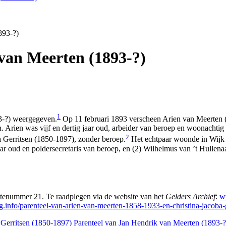
893-?)
van Meerten (1893-?)
1
3-?) weergegeven.
Op 11 februari 1893 verscheen Arien van Meerten 
Arien was vijf en dertig jaar oud, arbeider van beroep en woonachtig 
2
a Gerritsen (1850-1897), zonder beroep.
Het echtpaar woonde in Wijk
aar oud en poldersecretaris van beroep, en (2) Wilhelmus van ’t Hullena
tenummer 21. Te raadplegen via de website van het
Gelders Archief
:
w
ng.info/parenteel-van-arien-van-meerten-1858-1933-en-christina-jacoba
 Gerritsen (1850-1897)
Parenteel van Jan Hendrik van Meerten (1893-