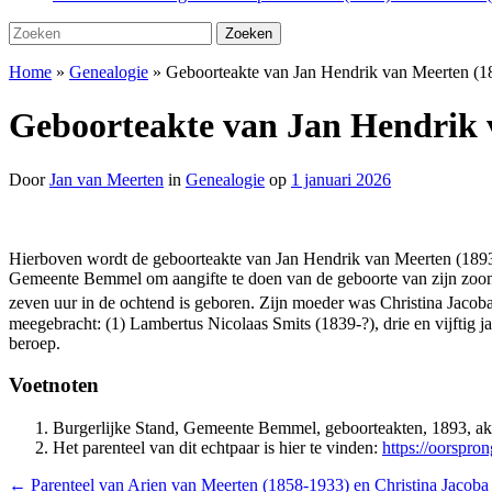
Zoeken
Zoeken
naar:
Home
»
Genealogie
»
Geboorteakte van Jan Hendrik van Meerten (1
Geboorteakte van Jan Hendrik 
Door
Jan van Meerten
in
Genealogie
op
1 januari 2026
Hierboven wordt de geboorteakte van Jan Hendrik van Meerten (189
Gemeente Bemmel om aangifte te doen van de geboorte van zijn zoon. 
zeven uur in de ochtend is geboren. Zijn moeder was Christina Jacob
meegebracht: (1) Lambertus Nicolaas Smits (1839-?), drie en vijftig j
beroep.
Voetnoten
Burgerlijke Stand, Gemeente Bemmel, geboorteakten, 1893, ak
Het parenteel van dit echtpaar is hier te vinden:
https://oorspro
←
Parenteel van Arien van Meerten (1858-1933) en Christina Jacoba