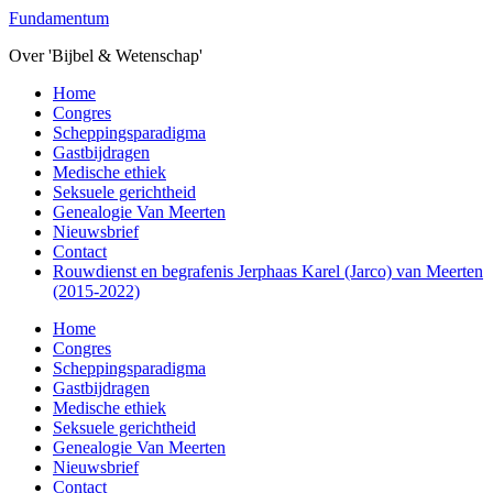
Overslaan
Fundamentum
naar
Over 'Bijbel & Wetenschap'
de
hoofd
Toggle
Home
inhoud
mobiel
Congres
menu
Scheppingsparadigma
Gastbijdragen
Medische ethiek
Seksuele gerichtheid
Genealogie Van Meerten
Nieuwsbrief
Contact
Rouwdienst en begrafenis Jerphaas Karel (Jarco) van Meerten
(2015-2022)
Home
Congres
Scheppingsparadigma
Gastbijdragen
Medische ethiek
Seksuele gerichtheid
Genealogie Van Meerten
Nieuwsbrief
Contact