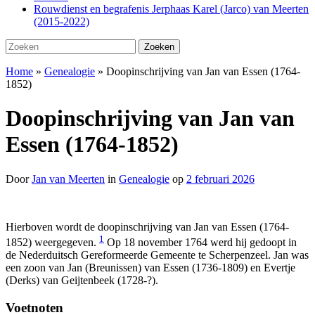
Rouwdienst en begrafenis Jerphaas Karel (Jarco) van Meerten
(2015-2022)
Zoeken
Zoeken
naar:
Home
»
Genealogie
»
Doopinschrijving van Jan van Essen (1764-
1852)
Doopinschrijving van Jan van
Essen (1764-1852)
Door
Jan van Meerten
in
Genealogie
op
2 februari 2026
Hierboven wordt de doopinschrijving van Jan van Essen (1764-
1
1852) weergegeven.
Op 18 november 1764 werd hij gedoopt in
de Nederduitsch Gereformeerde Gemeente te Scherpenzeel. Jan was
een zoon van Jan (Breunissen) van Essen (1736-1809) en Evertje
(Derks) van Geijtenbeek (1728-?).
Voetnoten