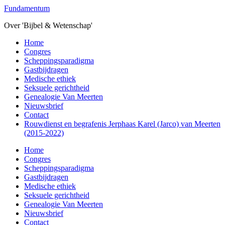
Overslaan
Fundamentum
naar
Over 'Bijbel & Wetenschap'
de
hoofd
Toggle
Home
inhoud
mobiel
Congres
menu
Scheppingsparadigma
Gastbijdragen
Medische ethiek
Seksuele gerichtheid
Genealogie Van Meerten
Nieuwsbrief
Contact
Rouwdienst en begrafenis Jerphaas Karel (Jarco) van Meerten
(2015-2022)
Home
Congres
Scheppingsparadigma
Gastbijdragen
Medische ethiek
Seksuele gerichtheid
Genealogie Van Meerten
Nieuwsbrief
Contact