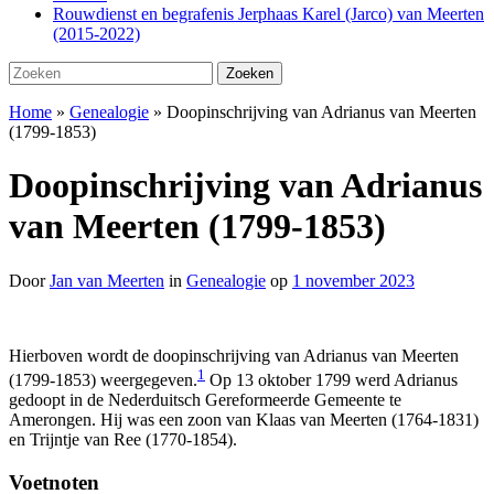
Rouwdienst en begrafenis Jerphaas Karel (Jarco) van Meerten
(2015-2022)
Zoeken
Zoeken
naar:
Home
»
Genealogie
»
Doopinschrijving van Adrianus van Meerten
(1799-1853)
Doopinschrijving van Adrianus
van Meerten (1799-1853)
Door
Jan van Meerten
in
Genealogie
op
1 november 2023
Hierboven wordt de doopinschrijving van Adrianus van Meerten
1
(1799-1853) weergegeven.
Op 13 oktober 1799 werd Adrianus
gedoopt in de Nederduitsch Gereformeerde Gemeente te
Amerongen. Hij was een zoon van Klaas van Meerten (1764-1831)
en Trijntje van Ree (1770-1854).
Voetnoten