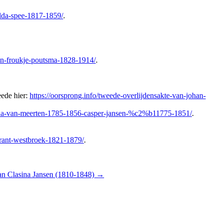
olda-spee-1817-1859/
.
-en-froukje-poutsma-1828-1914/
.
eede hier:
https://oorsprong.info/tweede-overlijdensakte-van-johan-
ritha-van-meerten-1785-1856-casper-jansen-%c2%b11775-1851/
.
brant-westbroek-1821-1879/
.
an Clasina Jansen (1810-1848)
→