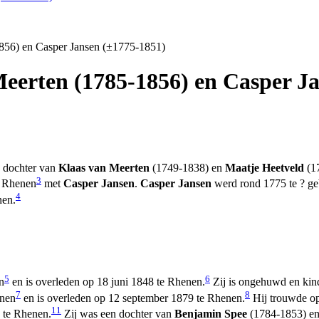
1856) en Casper Jansen (±1775-1851)
eerten (1785-1856) en Casper J
 dochter van
Klaas van Meerten
(1749-1838) en
Maatje Heetveld
(17
3
e Rhenen
met
Casper Jansen
.
Casper Jansen
werd rond 1775 te ? ge
4
nen.
5
6
n
en is overleden op 18 juni 1848 te Rhenen.
Zij is ongehuwd en kind
7
8
enen
en is overleden op 12 september 1879 te Rhenen.
Hij trouwde o
11
 te Rhenen.
Zij was een dochter van
Benjamin Spee
(1784-1853) e