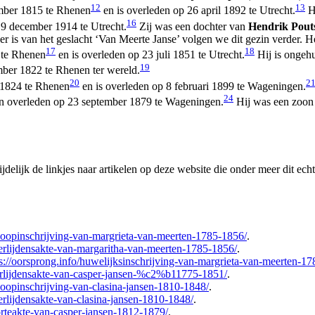
12
13
ember 1815 te Rhenen
en is overleden op 26 april 1892 te Utrecht.
Hi
16
9 december 1914 te Utrecht.
Zij was een dochter van
Hendrik Pou
 is van het geslacht ‘Van Meerte Janse’ volgen we dit gezin verder. He
17
18
 te Rhenen
en is overleden op 23 juli 1851 te Utrecht.
Hij is ongeh
19
ber 1822 te Rhenen ter wereld.
20
2
 1824 te Rhenen
en is overleden op 8 februari 1899 te Wageningen.
24
n overleden op 23 september 1879 te Wageningen.
Hij was een zoon
elijk de linkjes naar artikelen op deze website die onder meer dit echt
/doopinschrijving-van-margrieta-van-meerten-1785-1856/
.
verlijdensakte-van-margaritha-van-meerten-1785-1856/
.
ps://oorsprong.info/huwelijksinschrijving-van-margrieta-van-meerten
verlijdensakte-van-casper-jansen-%c2%b11775-1851/
.
/doopinschrijving-van-clasina-jansen-1810-1848/
.
verlijdensakte-van-clasina-jansen-1810-1848/
.
orteakte-van-casper-jansen-1812-1879/
.