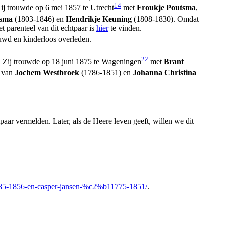
14
j trouwde op 6 mei 1857 te Utrecht
met
Froukje Poutsma
,
tsma
(1803-1846) en
Hendrikje Keuning
(1808-1830). Omdat
t parenteel van dit echtpaar is
hier
te vinden.
uwd en kinderloos overleden.
1
22
Zij trouwde op 18 juni 1875 te Wageningen
met
Brant
 van
Jochem Westbroek
(1786-1851) en
Johanna Christina
paar vermelden. Later, als de Heere leven geeft, willen we dit
-1785-1856-en-casper-jansen-%c2%b11775-1851/
.