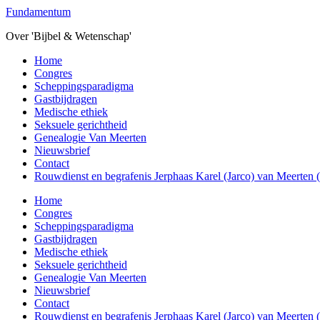
Overslaan
Fundamentum
naar
Over 'Bijbel & Wetenschap'
de
hoofd
Toggle
Home
inhoud
mobiel
Congres
menu
Scheppingsparadigma
Gastbijdragen
Medische ethiek
Seksuele gerichtheid
Genealogie Van Meerten
Nieuwsbrief
Contact
Rouwdienst en begrafenis Jerphaas Karel (Jarco) van Meerten
Home
Congres
Scheppingsparadigma
Gastbijdragen
Medische ethiek
Seksuele gerichtheid
Genealogie Van Meerten
Nieuwsbrief
Contact
Rouwdienst en begrafenis Jerphaas Karel (Jarco) van Meerten