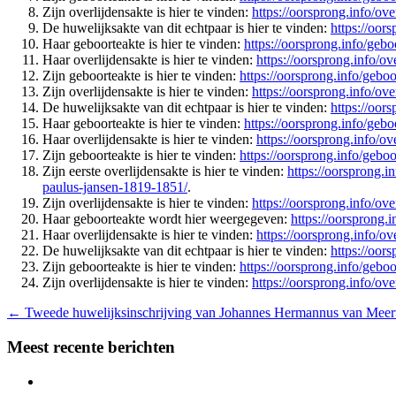
Zijn overlijdensakte is hier te vinden:
https://oorsprong.info/ov
De huwelijksakte van dit echtpaar is hier te vinden:
https://oor
Haar geboorteakte is hier te vinden:
https://oorsprong.info/geb
Haar overlijdensakte is hier te vinden:
https://oorsprong.info/ov
Zijn geboorteakte is hier te vinden:
https://oorsprong.info/gebo
Zijn overlijdensakte is hier te vinden:
https://oorsprong.info/ov
De huwelijksakte van dit echtpaar is hier te vinden:
https://oor
Haar geboorteakte is hier te vinden:
https://oorsprong.info/geb
Haar overlijdensakte is hier te vinden:
https://oorsprong.info/o
Zijn geboorteakte is hier te vinden:
https://oorsprong.info/gebo
Zijn eerste overlijdensakte is hier te vinden:
https://oorsprong.i
paulus-jansen-1819-1851/
.
Zijn overlijdensakte is hier te vinden:
https://oorsprong.info/o
Haar geboorteakte wordt hier weergegeven:
https://oorsprong.
Haar overlijdensakte is hier te vinden:
https://oorsprong.info/o
De huwelijksakte van dit echtpaar is hier te vinden:
https://oor
Zijn geboorteakte is hier te vinden:
https://oorsprong.info/geb
Zijn overlijdensakte is hier te vinden:
https://oorsprong.info/ov
←
Tweede huwelijksinschrijving van Johannes Hermannus van Meert
Meest recente berichten