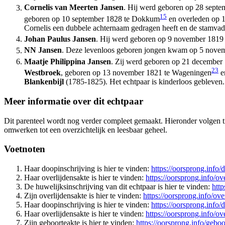
Cornelis van Meerten Jansen
. Hij werd geboren op 28 sept
15
geboren op 10 september 1828 te Dokkum
en overleden op 1
Cornelis een dubbele achternaam gedragen heeft en de stamvader
Johan Paulus Jansen
. Hij werd geboren op 9 november 1819
NN Jansen
. Deze levenloos geboren jongen kwam op 5 novem
Maatje Philippina Jansen
. Zij werd geboren op 21 december
23
Westbroek
, geboren op 13 november 1821 te Wageningen
e
Blankenbijl
(1785-1825). Het echtpaar is kinderloos gebleven.
Meer informatie over dit echtpaar
Dit parenteel wordt nog verder compleet gemaakt. Hieronder volgen tijd
omwerken tot een overzichtelijk en leesbaar geheel.
Voetnoten
Haar doopinschrijving is hier te vinden:
https://oorsprong.info
Haar overlijdensakte is hier te vinden:
https://oorsprong.info/o
De huwelijksinschrijving van dit echtpaar is hier te vinden:
htt
Zijn overlijdensakte is hier te vinden:
https://oorsprong.info/o
Haar doopinschrijving is hier te vinden:
https://oorsprong.info
Haar overlijdensakte is hier te vinden:
https://oorsprong.info/o
Zijn geboorteakte is hier te vinden:
https://oorsprong.info/gebo