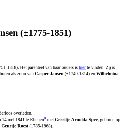
ansen (±1775-1851)
51-1818). Het parenteel van haar ouders is
hier
te vinden. Zij is
boren als zoon van
Casper Jansen
(±1749-1814) en
Wilhelmina
erloos overleden.
9
p 14 mei 1841 te Rhenen
met
Gerritje Arnolda Spee
, geboren op
n
Geurtje Roest
(1785-1868).