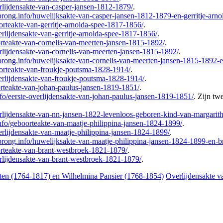
erlijdensakte-van-casper-jansen-1812-1879/
.
sprong.info/huwelijksakte-van-casper-jansen-1812-1879-en-gerritje-arn
oorteakte-van-gerritje-arnolda-spee-1817-1856/
.
erlijdensakte-van-gerritje-arnolda-spee-1817-1856/
.
orteakte-van-cornelis-van-meerten-jansen-1815-1892/
.
erlijdensakte-van-cornelis-van-meerten-jansen-1815-1892/
.
sprong.info/huwelijksakte-van-cornelis-van-meerten-jansen-1815-1892
oorteakte-van-froukje-poutsma-1828-1914/
.
verlijdensakte-van-froukje-poutsma-1828-1914/
.
orteakte-van-johan-paulus-jansen-1819-1851/
.
nfo/eerste-overlijdensakte-van-johan-paulus-jansen-1819-1851/
. Zijn tw
verlijdensakte-van-nn-jansen-1822-levenloos-geboren-kind-van-marga
info/geboorteakte-van-maatje-philippina-jansen-1824-1899/
.
verlijdensakte-van-maatje-philippina-jansen-1824-1899/
.
sprong.info/huwelijksakte-van-maatje-philippina-jansen-1824-1899-en-
oorteakte-van-brant-westbroek-1821-1879/
.
erlijdensakte-van-brant-westbroek-1821-1879/
.
en (1764-1817) en Wilhelmina Pansier (1768-1854)
Overlijdensakte v